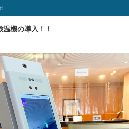
洲
検温機の導入！！