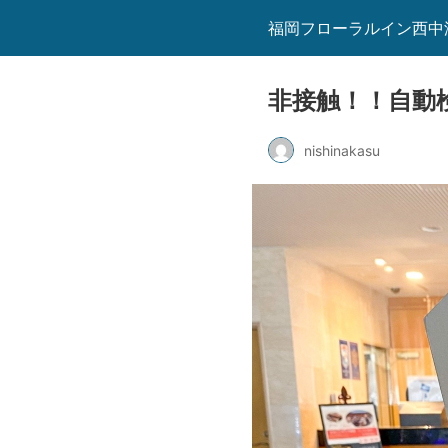
福岡フローラルイン西中
非接触！！自動
nishinakasu