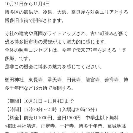
10月31日から11月4日
博多区の御供所、冷泉、大浜、奈良屋を対象エリアとする
博多旧市街で開催されます。
寺社の建物や庭園がライトアップされ、古い町並みが多く
残る博多旧市街の景観がより魅力的に感じます。
全体の照明コンセプトは、今年で伝来777年を迎える「博
多織」です。
是非この機会に博多の魅力を感じてください。
櫛田神社、東長寺、承天寺、円覚寺、龍宮寺、善導寺、博
多千年門など16カ所で展開する。
【期間】10月31日～11月4日まで
【時間】17時30分～21時（入場は20時45分）
【料金】前売り1000円、当日1500円 中学生以下無料
※櫛田神社清道、正定寺、一行寺、博多千年門、葛城地蔵