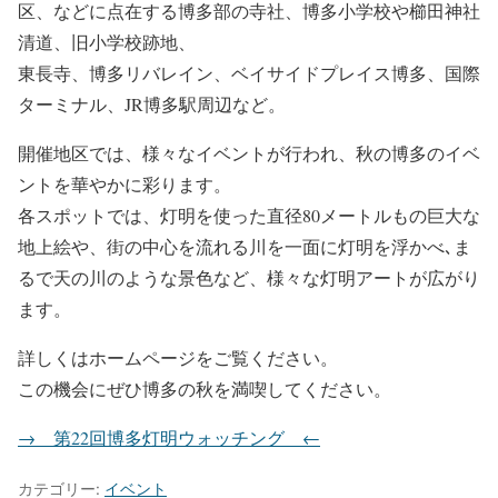
区、などに点在する博多部の寺社、博多小学校や櫛田神社
清道、旧小学校跡地、
東長寺、博多リバレイン、ベイサイドプレイス博多、国際
ターミナル、JR博多駅周辺など。
開催地区では、様々なイベントが行われ、秋の博多のイベ
ントを華やかに彩ります。
各スポットでは、灯明を使った直径80メートルもの巨大な
地上絵や、街の中心を流れる川を一面に灯明を浮かべ､ま
るで天の川のような景色など、様々な灯明アートが広がり
ます。
詳しくはホームページをご覧ください。
この機会にぜひ博多の秋を満喫してください。
→ 第22回博多灯明ウォッチング ←
カテゴリー:
イベント