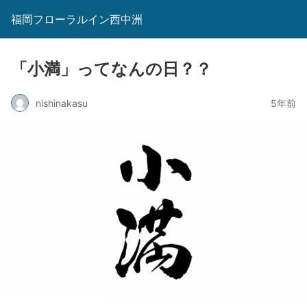
福岡フローラルイン西中洲
「小満」ってなんの日？？
nishinakasu
5年前