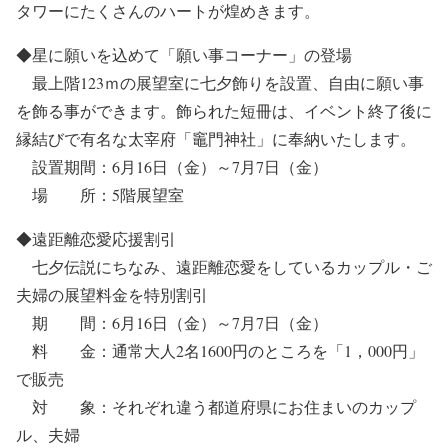
タワーにたくさんのハートが煌めきます。
◆星に願いを込めて「願い事コーナー」の登場
最上階123ｍの展望室に七夕飾りを設置、自由に願い事
を飾る事ができます。飾られた短冊は、イベント終了後に
縁結びで有名な太宰府「竈門神社」に奉納いたします。
設置期間：6月16日（金）～7月7日（金）
場 所：5階展望室
◆遠距離恋愛応援割引
七夕伝説にちなみ、遠距離恋愛をしているカップル・ご
夫婦の展望料金を特別割引
期 間：6月16日（金）～7月7日（金）
料 金：通常大人2名1600円のところを「1，000円」
で販売
対 象：それぞれ違う都道府県にお住まいのカップ
ル、夫婦