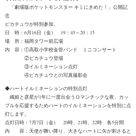
「劇場版ポケットモンスター キミにきめた！」公開記
念
ピカチュウが特別参加。
日 時：6月16日（金） 19：45～20：15
場 所：福岡タワー前広場
内 容：①高取小学校金管バンド ミニコンサート
②ピカチュウ登場
③イルミネーション点灯
④ピカチュウとの写真撮影会
◆ハートイルミネーションの特別点灯
織姫と彦星が1年に一度出会うロマンチックな夜、カッ
プルを応援するためハートのイルミネーションを特別に点
灯します。
点灯日時：7月7日（金） 20時、21時、22時 各5分間
内 容：天使が舞い降り、大きなハートに矢が刺さると