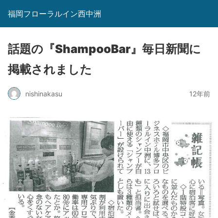
福岡フローラルイン西中洲
話題の『ShampooBar』毎日新聞に
掲載されました
nishinakasu
12年前