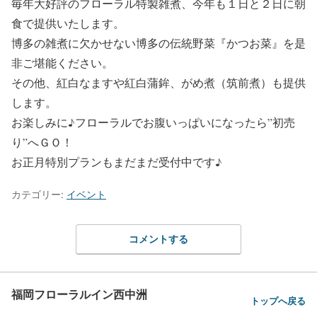
毎年大好評のフローラル特製雑煮、今年も１日と２日に朝
食で提供いたします。
博多の雑煮に欠かせない博多の伝統野菜『かつお菜』を是
非ご堪能ください。
その他、紅白なますや紅白蒲鉾、がめ煮（筑前煮）も提供
します。
お楽しみに♪フローラルでお腹いっぱいになったら”初売
り”へＧＯ！
お正月特別プランもまだまだ受付中です♪
カテゴリー:
イベント
コメントする
福岡フローラルイン西中洲
トップへ戻る