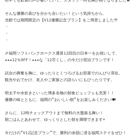
街中でも歓喜の声が響いていて、スタッフ一同も胸が熱くなりました🔥
そんな優勝の喜びを分かち合いたい！という気持ちから、
当館では期間限定の【V12優勝記念プラン】をご用意しました🎊
・
・
・
🎉福岡ソフトバンクホークス通算12回目の日本一をお祝いして、
★★★12％OFF！★★★な「12尽くし」の今だけ宿泊プランです！
試合の興奮を胸に、ゆったりとくつろげるお部屋でのんびり滞在。
観光やおでかけ、友人やご家族との語らいにもぴったりです。
明太子や水炊きといった博多名物の朝食ビュッフェも充実！！
優勝の味とともに、福岡の“おいしい朝”をお楽しみください🍽️
さらに、12時チェックアウトまで無料の大盤振る舞い！
朝ごはんとあわせて、ゆっくりとした朝を満喫できます☀️
今だけの“V12記念プラン”で、勝利の余韻に浸る福岡ステイをぜひ！