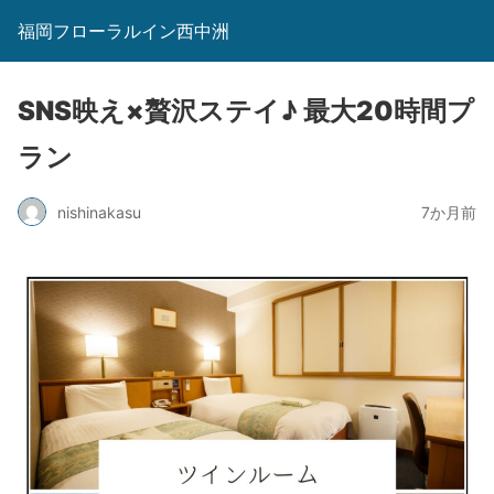
福岡フローラルイン西中洲
SNS映え×贅沢ステイ♪ 最大20時間プ
ラン
nishinakasu
7か月前