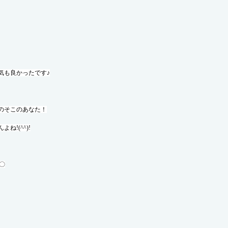
気も良かったです♪
のそこのあなた！
!(^^)!
〇