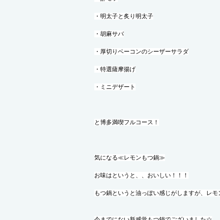
・明太子と炙り明太子
・胡麻サバ
・厚切りベーコンのシーザーサラダ
・特選薩摩揚げ
・ミニデザート
と博多満喫フルコース！
気になる≪レモンもつ鍋≫
お味はというと、、おいしい！！！
もつ鍋というと油っぽい感じがしますが、レモ
今までにない新感覚もつ鍋でございました☆