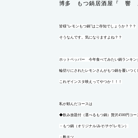
博多 もつ鍋居酒屋『 響 
皆様“レモンもつ鍋”はご存知でしょうか？？？
そうなんです。気になりますよね？？
ホットペッパー 今年食べてみたい鍋ランキン
輪切りにされたレモンさんがもつ鍋を覆いつく
これぞインスタ映えってやつか！！！
私が頼んだコースは
◆飲み放題付（選べるもつ鍋）贅沢4500円コー
・もつ鍋（オリジナル/みそ/チゲ/レモン）
・酢モツ