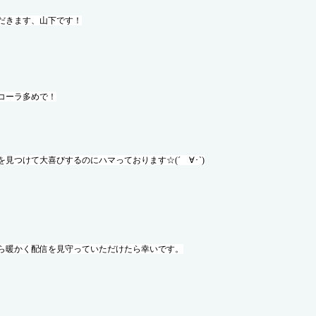
だきます、山下です！
コーラ多めで！
見つけて大喜びするのにハマっております☆(´ゝ∀･`)
ら暖かく配信を見守っていただけたら幸いです。