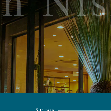
nn Ni
Site map