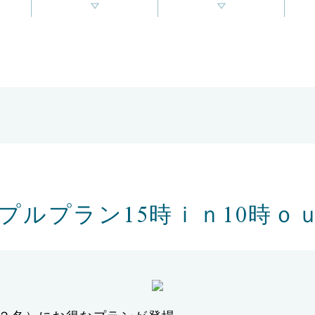
プルプラン15時ｉｎ10時